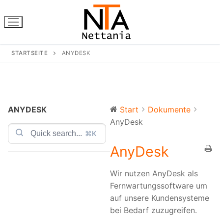
Zum
Inhalt
springen
STARTSEITE
ANYDESK
ANYDESK
Start
Dokumente
AnyDesk
⌘K
AnyDesk
Wir nutzen AnyDesk als
Fernwartungssoftware um
auf unsere Kundensysteme
bei Bedarf zuzugreifen.